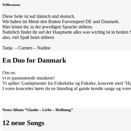
Willkommen
Diese Seite ist auf dänisch und deutsch.
Wir haben im Menü den Button Farvenspeel DE und Danmark.
Hier könnt ihr, in der jeweiligen Sprache stöbern.
Natürlich findet ihr auf der Hauptseite alles was wichtig ist in beiden
also, viel Spaß beim stöbern
Tanja – Carsten – Nadine
En Duo for Danmark
Om os:
vi er passionerede musikere!
Vi spiller: Gudstjenester for Folkekirke og Frikirke, koncerte med “H
I vores koncerter hører du en blanding af gamle kendte sange og vore
Neues Album “Glaube – Liebe – Hoffnung”
12 neue Songs