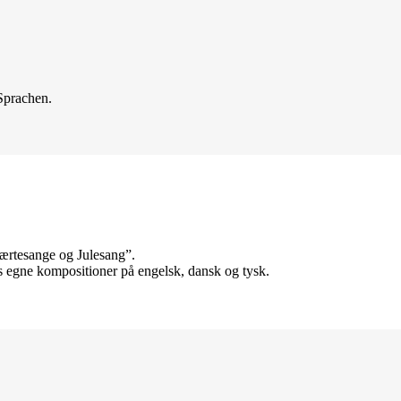
 Sprachen.
jærtesange og Julesang”.
s egne kompositioner på engelsk, dansk og tysk.