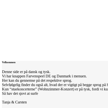
Velkommen
Denne side er på dansk og tysk.
Vi har knappen Farvenspeel DE og Danmark i menuen.
Her kan du gennemse på det respektive sprog.
Selvfølgelig finder du også alt, hvad der er vigtigt på begge sprog på
Kun “stuekoncerterne” (Wohnzimmer-Konzert) er på tysk, fordi vi kun 
Så hav det sjovt at surfe
Tanja & Carsten