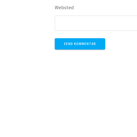
Websted
Ydbyvej 128 - 7760 Hurup
info@tca-musik.dk * farvenspeel@tca-m