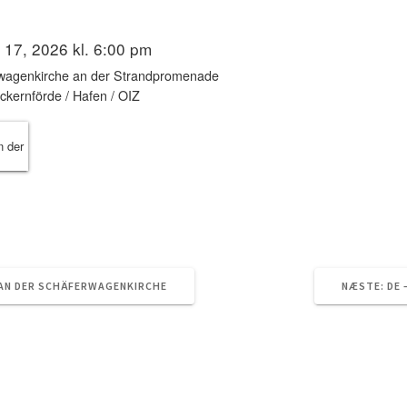
TC604_dk2019
januar 12, 2026
0
 17, 2026 kl. 6:00 pm
wagenkirche an der Strandpromenade
ckernförde / Hafen / OIZ
NÆ
 AN DER SCHÄFERWAGENKIRCHE
NÆSTE:
DE 
IND