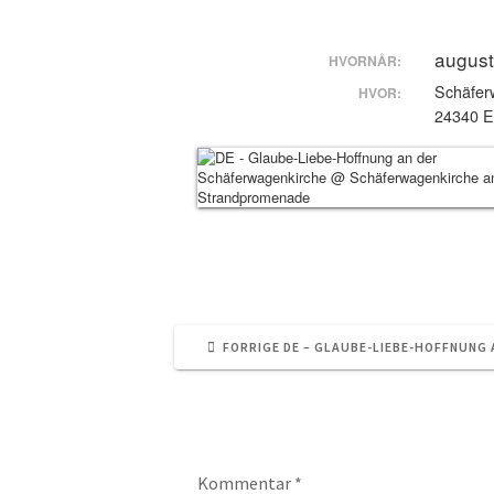
august
HVORNÅR:
Schäfer
HVOR:
24340 E
FORRIGE
FORRIGE
DE – GLAUBE-LIEBE-HOFFNUNG
INDLÆG:
Skriv et svar
Kommentar
*