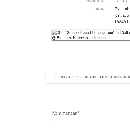
juli 17
HVORNÅR:
Ev. Luth
HVOR:
Kirchpla
19249 L
FORRIGE
FORRIGE
DE – “GLAUBE-LIEBE-HOFFNUN
INDLÆG:
Skriv et svar
Kommentar
*