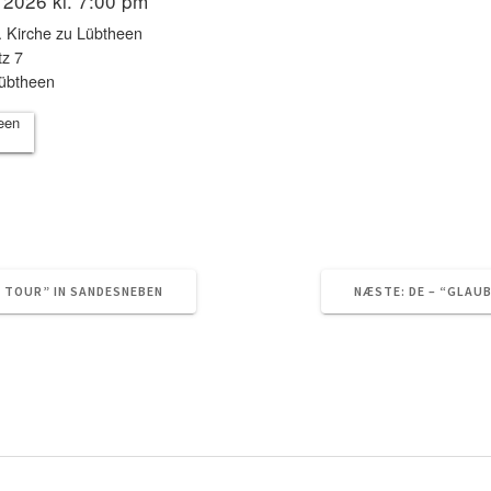
, 2026 kl. 7:00 pm
. Kirche zu Lübtheen
tz 7
übtheen
NÆSTE
G TOUR” IN SANDESNEBEN
NÆSTE:
DE – “GLAU
INDLÆG: