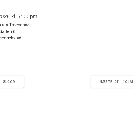
TC604_dk2019
februar 25, 2026
0
 2026 kl. 7:00 pm
n am Treenebad
Garten 6
iedrichstadt
NÆSTE
 I ØLGOD
NÆSTE:
DE – “GL
INDLÆG: