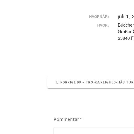
juli 1,
HVORNÅR:
Büdche
HVOR:
Großer 
25840 Fr
FORRIGE
FORRIGE
DK – TRO-KÆRLIGHED-HÅB TUR
INDLÆG:
Skriv et svar
Kommentar
*