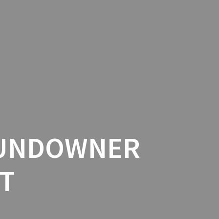
OK
FARVENSPEEL DE
CALENDAR
CONTACT
CONTENT
SUNDOWNER
DT