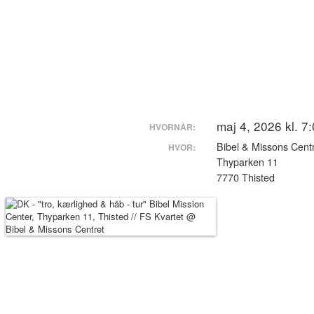
DK – “tro, kærlighed & håb – tur” Bibel M
TC604_dk2019
oktober 9, 2025
0
maj 4, 2026 kl. 7
HVORNÅR:
Bibel & Missons Cent
HVOR:
Thyparken 11
7770 Thisted
Vores program b
På denne korte 
Nadine fra Tysk
Indlægsnavigation
Forrige
Forrige indlæg:
DE – Hochzeit & Taufe – privat / FS-Duo