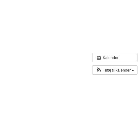
 Kvartet
Kalender
Tilføj til kalender
iration på dansk og engelsk.
ra Gettrup / DK på på bas og vokal,

 cajon og Carsten fra Gettrup / DK på Guitar og vokal.